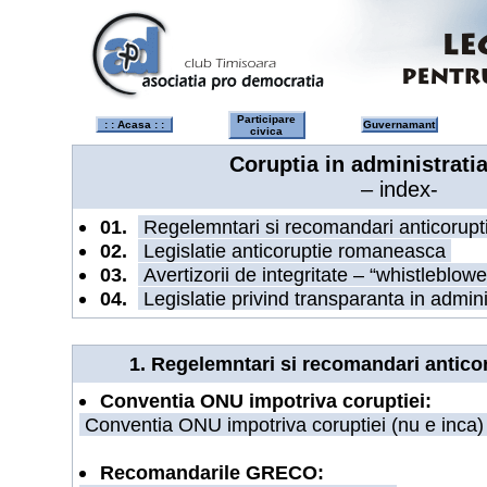
Participare
: : Acasa : :
Guvernamant
civica
Coruptia in administrati
– index-
01.
Regelemntari si recomandari anticorupti
02.
Legislatie anticoruptie romaneasca
03.
Avertizorii de integritate – “whistleblow
04.
Legislatie privind transparanta in admini
1. Regelemntari si recomandari anticor
Conventia ONU impotriva coruptiei:
Conventia ONU impotriva coruptiei (nu e inca
Recomandarile GRECO: