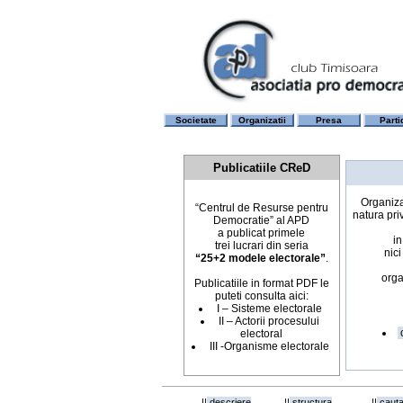
Societate
Organizatii
Presa
Parti
Publicatiile CReD
Organiza
“Centrul de Resurse pentru
natura priv
Democratie” al APD
a publicat primele
in
trei lucrari din seria
nici
“25+2 modele electorale”
.
orga
Publicatiile in format PDF le
puteti consulta aici:
I – Sisteme electorale
II – Actorii procesului
c
electoral
III -Organisme electorale
||
descriere
||
structura
||
cauta