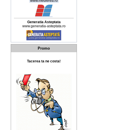
www.medierea.ro
Generatia Asteptata
www.generatia-asteptata.ro
Promo
Tacerea ta ne costa!