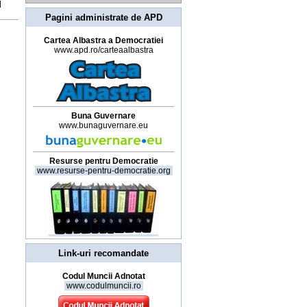
|
Pagini administrate de APD
Cartea Albastra a Democratiei
www.apd.ro/carteaalbastra
Buna Guvernare
www.bunaguvernare.eu
Resurse pentru Democratie
www.resurse-pentru-democratie.org
Link-uri recomandate
Codul Muncii Adnotat
www.codulmuncii.ro