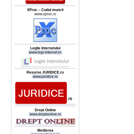
XProc – Codul muncii
www.xproc.ro
Legile Internetului
www.legi-internet.ro
Resurse JURIDICE.ro
www.juridice.ro
Drept Online
www.dreptonline.ro
Medierea