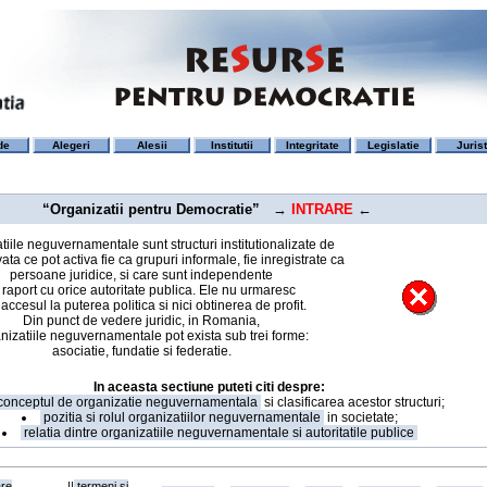
de
Alegeri
Alesii
Institutii
Integritate
Legislatie
Juris
“Organizatii pentru Democratie”
→
INTRARE
←
tiile neguvernamentale sunt structuri institutionalizate de
ata ce pot activa fie ca grupuri informale, fie inregistrate ca
persoane juridice, si care sunt independente
 raport cu orice autoritate publica. Ele nu urmaresc
 accesul la puterea politica si nici obtinerea de profit.
Din punct de vedere juridic, in Romania,
nizatiile neguvernamentale pot exista sub trei forme:
asociatie, fundatie si federatie.
In aceasta sectiune puteti citi despre:
onceptul de organizatie neguvernamentala
si clasificarea acestor structuri;
pozitia si rolul organizatiilor neguvernamentale
in societate;
relatia dintre organizatiile neguvernamentale si autoritatile publice
re
||
termeni si