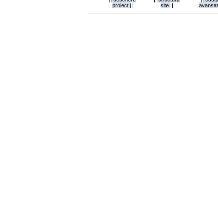
proiect
||
site
||
avansa