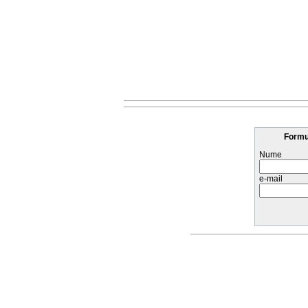
Formul
Nume
e-mail