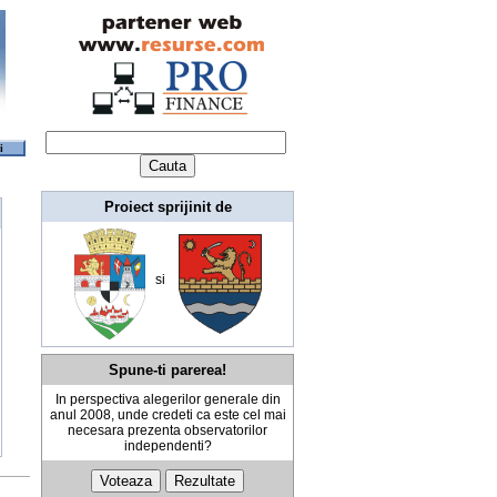
ti
Proiect sprijinit de
si
Spune-ti parerea!
In perspectiva alegerilor generale din
anul 2008, unde credeti ca este cel mai
necesara prezenta observatorilor
independenti?