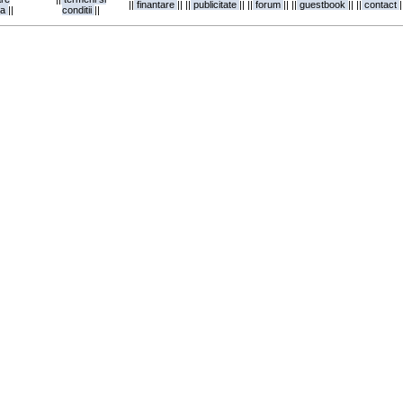
||
finantare
||
||
publicitate
||
||
forum
||
||
guestbook
||
||
contact
|
ta
||
conditii
||