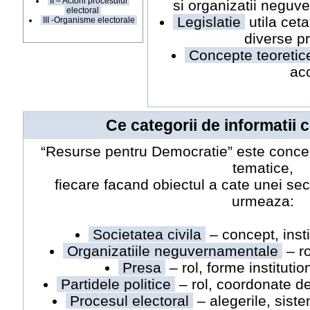
II – Actorii procesului
si organizatii negu
electoral
Legislatie
utila ceta
III -Organisme electorale
diverse p
Concepte teoreti
acc
Ce categorii de informatii c
“Resurse pentru Democratie” este conce
tematice,
fiecare facand obiectul a cate unei sec
urmeaza:
Societatea civila
– concept, instit
Organizatiile neguvernamentale
– ro
Presa
– rol, forme institution
Partidele politice
– rol, coordonate de 
Procesul electoral
– alegerile, siste