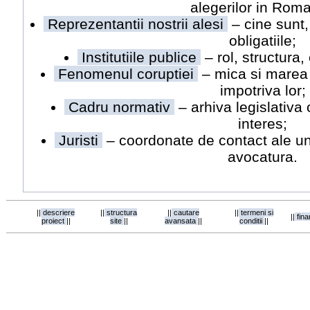
alegerilor in Roma
Reprezentantii nostrii alesi
– cine sunt,
obligatiile;
Institutiile publice
– rol, structura
Fenomenul coruptiei
– mica si marea 
impotriva lor;
Cadru normativ
– arhiva legislativa
interes;
Juristi
– coordonate de contact ale uno
avocatura.
||
descriere
||
structura
||
cautare
||
termeni si
||
fina
proiect
||
site
||
avansata
||
conditii
||