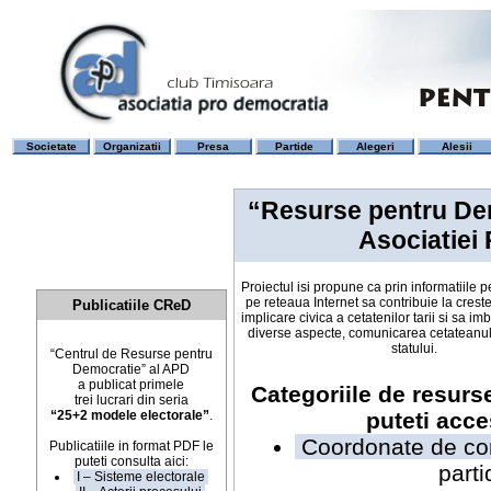
Societate
Organizatii
Presa
Partide
Alegeri
Alesii
“Resurse pentru Dem
Asociatiei
Proiectul isi propune ca prin informatiile p
pe reteaua Internet sa contribuie la crest
Publicatiile CReD
implicare civica a cetatenilor tarii si sa i
diverse aspecte, comunicarea cetateanului
statului.
“Centrul de Resurse pentru
Democratie” al APD
a publicat primele
Categoriile de resurs
trei lucrari din seria
“25+2 modele electorale”
.
puteti acce
Coordonate de co
Publicatiile in format PDF le
puteti consulta aici:
parti
I – Sisteme electorale