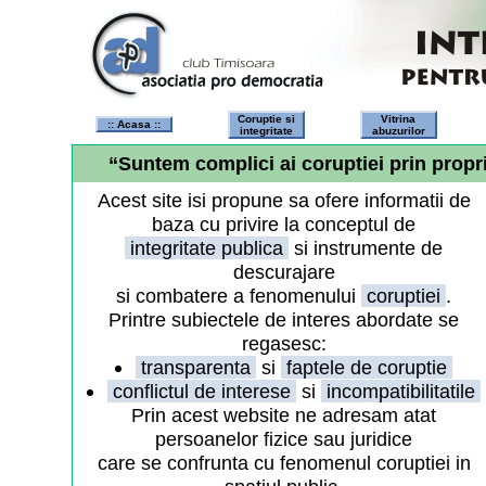
Coruptie si
Vitrina
:: Acasa ::
integritate
abuzurilor
“Suntem complici ai coruptiei prin propr
Acest site isi propune sa ofere informatii de
baza cu privire la conceptul de
integritate publica
si instrumente de
descurajare
si combatere a fenomenului
coruptiei
.
Printre subiectele de interes abordate se
regasesc:
transparenta
si
faptele de coruptie
conflictul de interese
si
incompatibilitatile
Prin acest website ne adresam atat
persoanelor fizice sau juridice
care se confrunta cu fenomenul coruptiei in