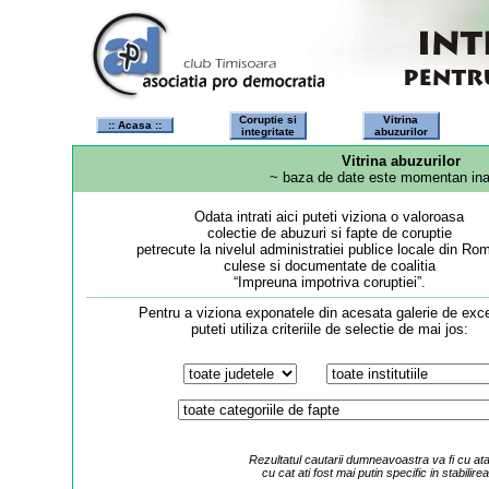
Coruptie si
Vitrina
:: Acasa ::
integritate
abuzurilor
Vitrina abuzurilor
~ baza de date este momentan ina
Odata intrati aici puteti viziona o valoroasa
colectie de abuzuri si fapte de coruptie
petrecute la nivelul administratiei publice locale din Ro
culese si documentate de coalitia
“Impreuna impotriva coruptiei”.
Pentru a viziona exponatele din acesata galerie de exce
puteti utiliza criteriile de selectie de mai jos:
Rezultatul cautarii dumneavoastra va fi cu at
cu cat ati fost mai putin specific in stabilirea 