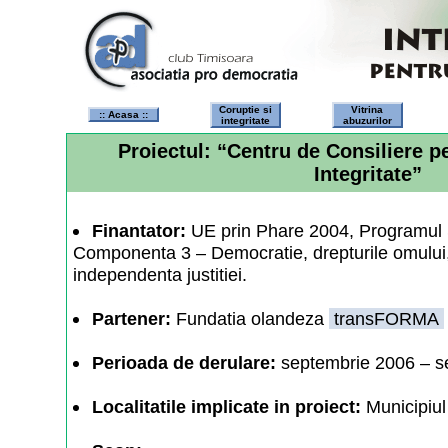
Coruptie si
Vitrina
:: Acasa ::
integritate
abuzurilor
Proiectul: “Centru de Consiliere pe
Integritate”
Finantator:
UE prin Phare 2004, Programul S
Componenta 3 – Democratie, drepturile omului, 
independenta justitiei.
Partener:
Fundatia olandeza
transFORMA
Perioada de derulare:
septembrie 2006 – s
Localitatile implicate in proiect:
Municipiul