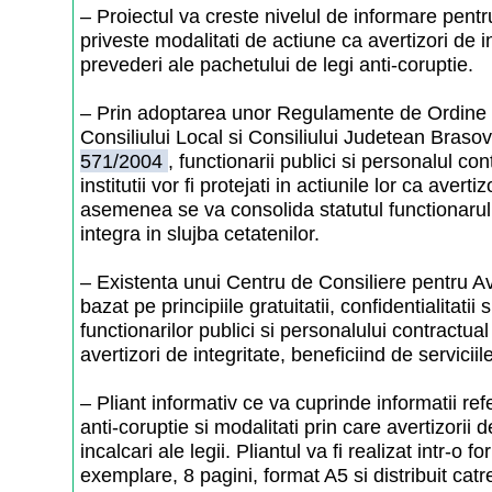
– Proiectul va creste nivelul de informare pentr
priveste modalitati de actiune ca avertizori de in
prevederi ale pachetului de legi anti-coruptie.
– Prin adoptarea unor Regulamente de Ordine In
Consiliului Local si Consiliului Judetean Bras
571/2004
, functionarii publici si personalul co
institutii vor fi protejati in actiunile lor ca averti
asemenea se va consolida statutul functionarul
integra in slujba cetatenilor.
– Existenta unui Centru de Consiliere pentru Ave
bazat pe principiile gratuitatii, confidentialitati
functionarilor publici si personalului contractu
avertizori de integritate, beneficiind de serviciil
– Pliant informativ ce va cuprinde informatii ref
anti-coruptie si modalitati prin care avertizorii 
incalcari ale legii. Pliantul va fi realizat intr-o 
exemplare, 8 pagini, format A5 si distribuit catre